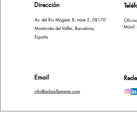
Dirección
Telé
Av. del Riu Mogent, 8, nave 2, 08170
Ofici
Móvil
Montornès del Vallès, Barcelona,
España
Email
Rede
info@asfaaillaments.com