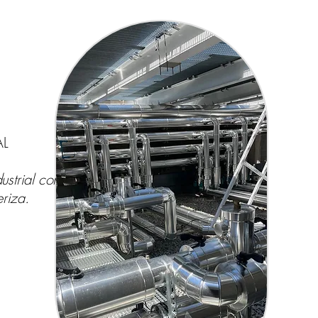
AL
strial con
eriza.