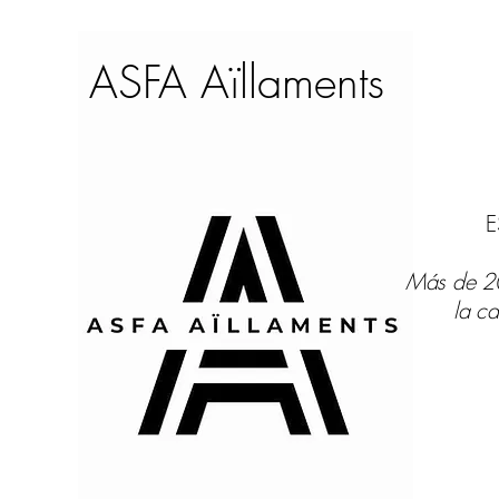
ASFA Aïllaments
E
Más de 20
la ca