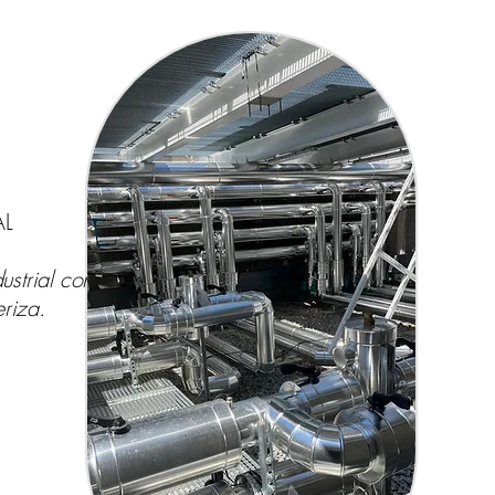
AL
strial con
eriza.