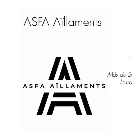
ASFA Aïllaments
E
Más de 20
la ca